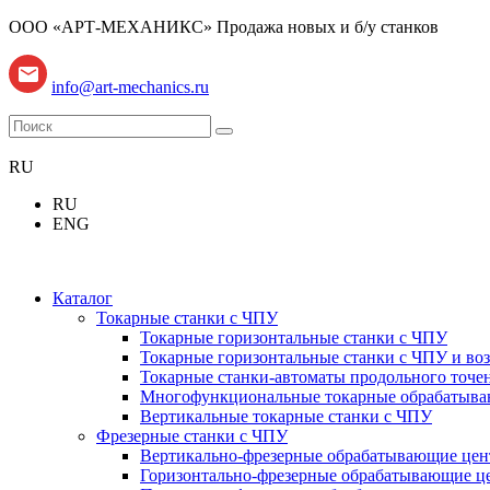
ООО «АРТ-МЕХАНИКС» Продажа новых и б/у станков
info@art-mechanics.ru
RU
RU
ENG
Каталог
Токарные станки с ЧПУ
Токарные горизонтальные станки с ЧПУ
Токарные горизонтальные станки с ЧПУ и во
Токарные станки-автоматы продольного точе
Многофункциональные токарные обрабатываю
Вертикальные токарные станки с ЧПУ
Фрезерные станки с ЧПУ
Вертикально-фрезерные обрабатывающие це
Горизонтально-фрезерные обрабатывающие ц