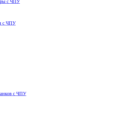
тры с ЧПУ
и с ЧПУ
танков с ЧПУ