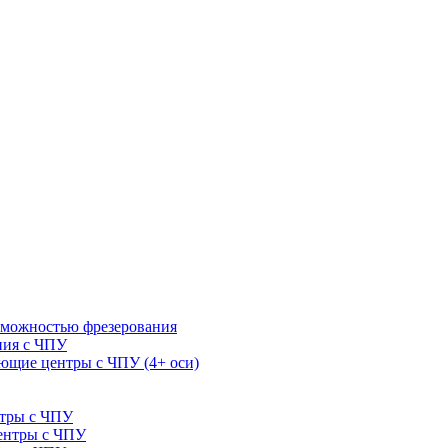
зможностью фрезерования
ния с ЧПУ
щие центры с ЧПУ (4+ оси)
нтры с ЧПУ
ентры с ЧПУ