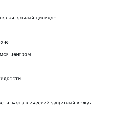
сполнительный цилиндр
роне
имся центром
жидкости
сти, металлический защитный кожух