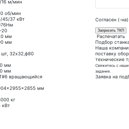
/16 м/мин
00 об/мин
/45/37 кВт
Согласен (-на)
076Нм
-20
Запросить ТКП
20 мм
Распечатать
00 мм
Подбор станк
Наша компани
 шт, 32х32,ф80
поставку обор
технические т
80 мм
Свяжитесь с наши
50 мм
задание.
T#6 вращающийся
Заявка на под
904x2955x2855 мм
6000 кг
 кВт