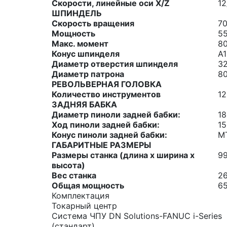
Скорости, линейные оси X/Z
12
ШПИНДЕЛЬ
Скорость вращения
7
Мощность
55
Макс. момент
8
Конус шпинделя
A1
Диаметр отверстия шпинделя
3
Диаметр патрона
8
РЕВОЛЬВЕРНАЯ ГОЛОВКА
Количество инструментов
12
ЗАДНЯЯ БАБКА
Диаметр пиноли задней бабки:
1
Ход пиноли задней бабки:
1
Конус пиноли задней бабки:
M
ГАБАРИТНЫЕ РАЗМЕРЫ
Размеры станка (длина х ширина х
9
высота)
Вес станка
2
Общая мощность
65
Комплектация
Токарный центр
Система ЧПУ DN Solutions-FANUC i-Series
(стандарт)