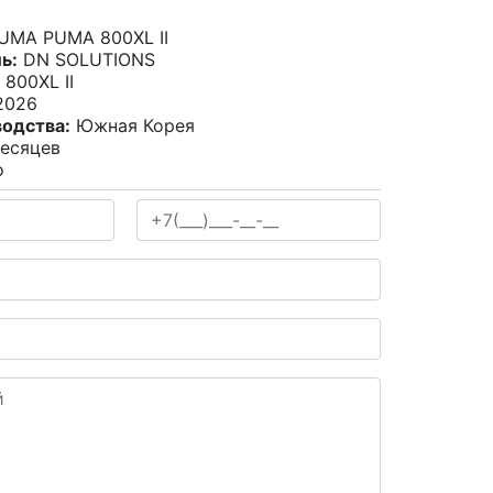
PUMA PUMA 800XL II
ь:
DN SOLUTIONS
800XL II
026
водства:
Южная Корея
есяцев
о