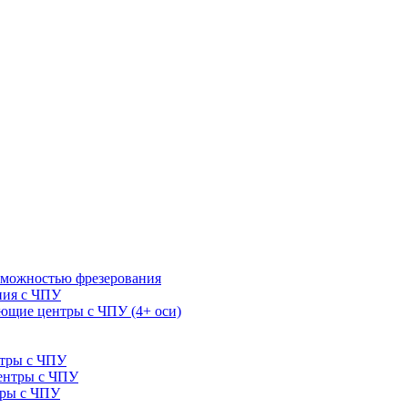
зможностью фрезерования
ния с ЧПУ
щие центры с ЧПУ (4+ оси)
нтры с ЧПУ
ентры с ЧПУ
тры с ЧПУ