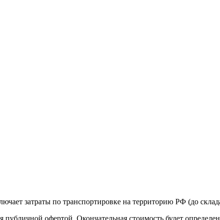
лючает затраты по транспортировке на территорию РФ (до скла
я публичной офертой. Окончательная стоимость будет определе