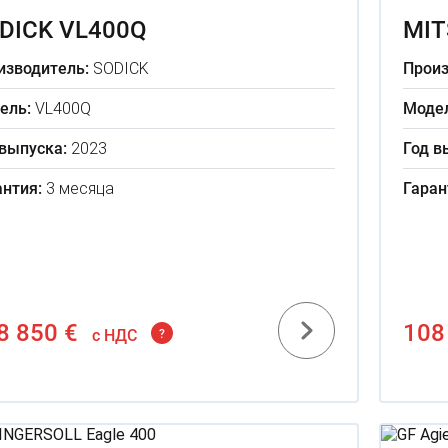
DICK VL400Q
MIT
изводитель:
SODICK
Произ
ель:
VL400Q
Модел
 выпуска:
2023
Год в
антия:
3 месяца
Гаран
8 850 €
108
c НДС
?