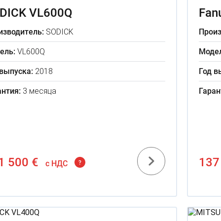
DICK VL600Q
Fan
изводитель:
SODICK
Произ
ель:
VL600Q
Модел
 выпуска:
2018
Год в
антия:
3 месяца
Гаран
1 500 €
137
c НДС
?