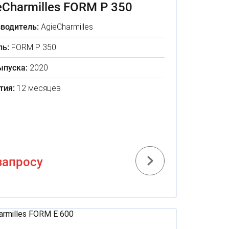
eCharmilles FORM P 350
водитель:
AgieCharmilles
ь:
FORM P 350
ыпуска:
2020
тия:
12 месяцев
запросу