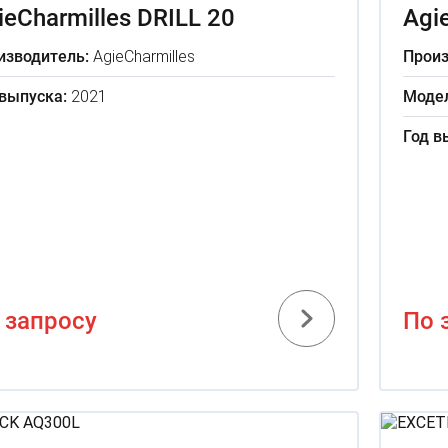
ieCharmilles DRILL 20
Agi
изводитель:
AgieCharmilles
Произ
 выпуска:
2021
Модел
Год в
 запросу
По 