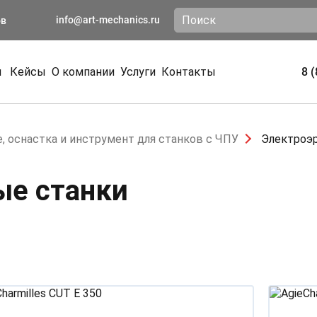
info@art-mechanics.ru
ов
и
Кейсы
О компании
Услуги
Контакты
8 
, оснастка и инструмент для станков с ЧПУ
Электроэ
ые станки