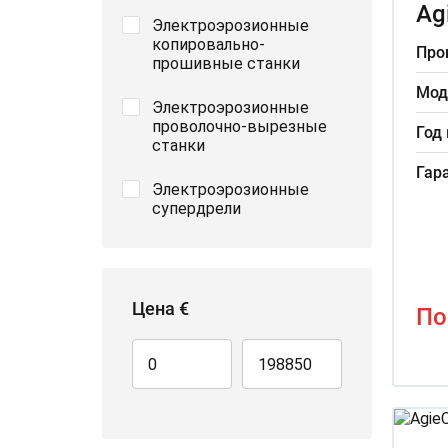
Ag
Электроэрозионные
копировально-
Про
прошивные станки
Мод
Электроэрозионные
проволочно-вырезные
Год
станки
Гар
Электроэрозионные
супердрели
Цена €
По