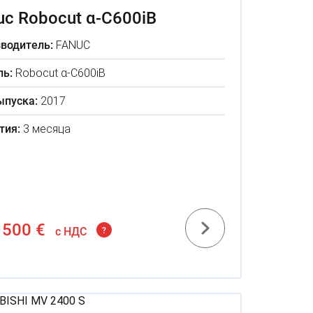
uc Robocut α-C600iB
водитель:
FANUC
ь:
Robocut α-C600iB
ыпуска:
2017
тия:
3 месяца
 500 €
c НДС
?