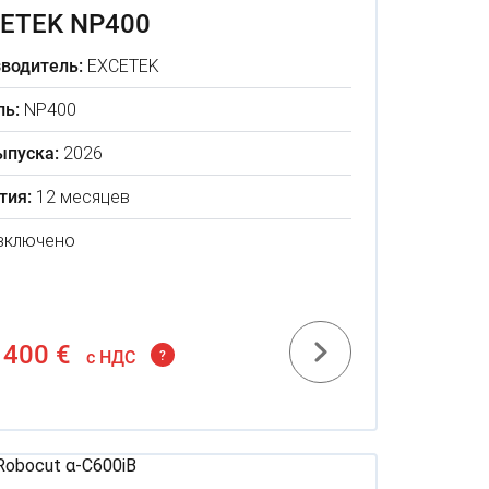
ETEK NP400
водитель:
EXCETEK
ь:
NP400
ыпуска:
2026
тия:
12 месяцев
включено
 400 €
c НДС
?