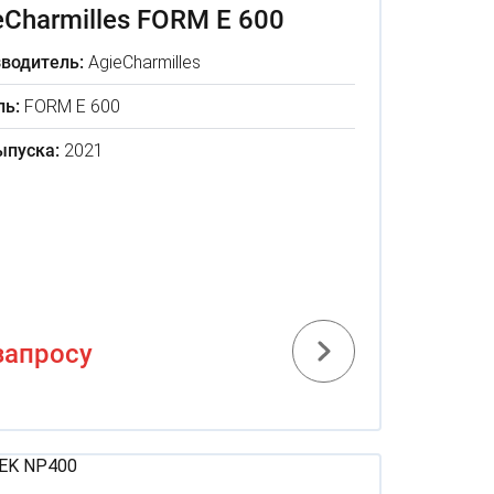
eCharmilles FORM E 600
водитель:
AgieCharmilles
ь:
FORM E 600
ыпуска:
2021
запросу