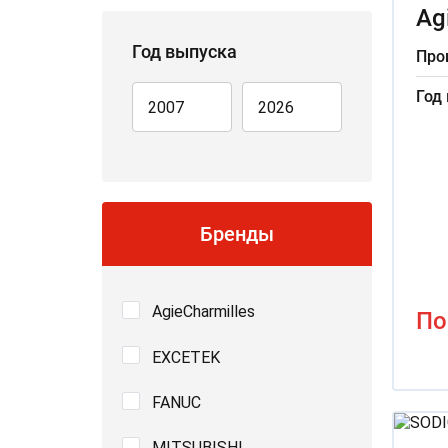
Ag
Год выпуска
Про
Год
Бренды
AgieCharmilles
По
EXCETEK
FANUC
MITSUBISHI