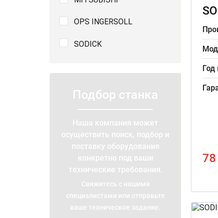
SO
OPS INGERSOLL
Про
SODICK
Мод
Год
Гар
Подбор станка
Наша компания может
осуществить поиск, подбор и
поставку оборудования
78
конкретно под ваши
технические требования.
Свяжитесь с нашими
специалистами или отправьте
ваше техническое задание.