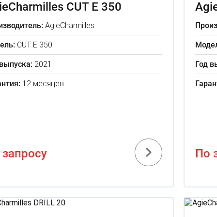
ieCharmilles CUT E 350
Agi
изводитель:
AgieCharmilles
Произ
ель:
CUT E 350
Модел
 выпуска:
2021
Год в
антия:
12 месяцев
Гаран
 запросу
По 