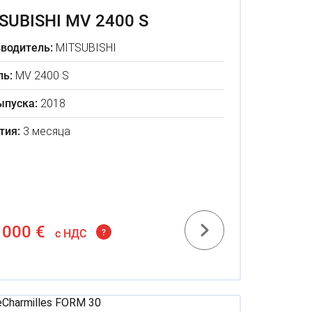
SUBISHI MV 2400 S
водитель:
MITSUBISHI
ь:
MV 2400 S
ыпуска:
2018
тия:
3 месяца
 000 €
c НДС
?