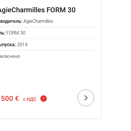
AgieCharmilles FORM 30
водитель:
AgieCharmilles
ь:
FORM 30
ыпуска:
2014
включено
 500 €
c НДС
?