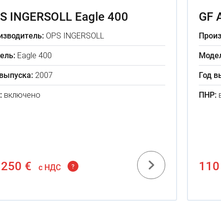
S INGERSOLL Eagle 400
GF 
изводитель:
OPS INGERSOLL
Произ
ель:
Eagle 400
Модел
 выпуска:
2007
Год в
:
включено
ПНР:
 250 €
110
c НДС
?