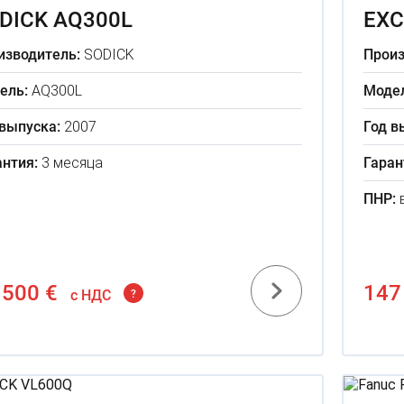
DICK AQ300L
EXC
изводитель:
SODICK
Произ
ель:
AQ300L
Модел
 выпуска:
2007
Год в
антия:
3 месяца
Гаран
ПНР:
 500 €
147
c НДС
?