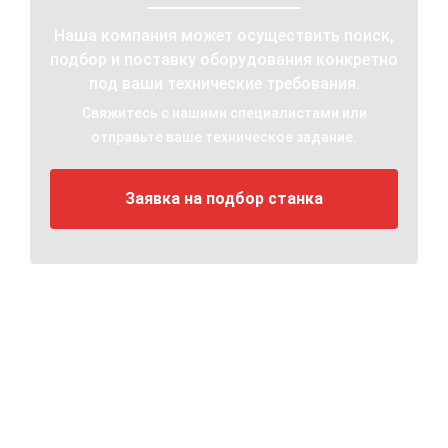
Наша компания может осуществить поиск,
подбор и поставку оборудования конкретно
под ваши технические требования.
Свяжитесь с нашими специалистами или
отправьте ваше техническое задание.
Заявка на подбор станка
Остались вопросы?