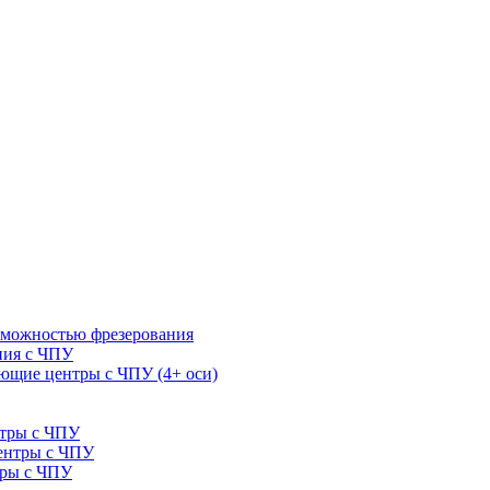
зможностью фрезерования
ния с ЧПУ
щие центры с ЧПУ (4+ оси)
нтры с ЧПУ
ентры с ЧПУ
тры с ЧПУ