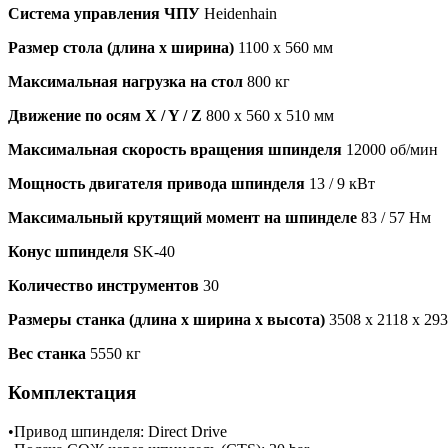
Система управления ЧПУ
Heidenhain
Размер стола (длина х ширина)
1100 х 560 мм
Максимальная нагрузка на стол
800 кг
Движение по осям X / Y / Z
800 х 560 х 510 мм
Максимальная скорость вращения шпинделя
12000 об/мин
Мощность двигателя привода шпинделя
13 / 9 кВт
Максимальный крутящий момент на шпинделе
83 / 57 Нм
Конус шпинделя
SK-40
Количество инструментов
30
Размеры станка (длина х ширина х высота)
3508 х 2118 х 29
Вес станка
5550 кг
Комплектация
•Привод шпинделя: Direct Drive