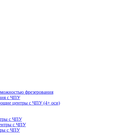
зможностью фрезерования
ния с ЧПУ
щие центры с ЧПУ (4+ оси)
нтры с ЧПУ
ентры с ЧПУ
тры с ЧПУ