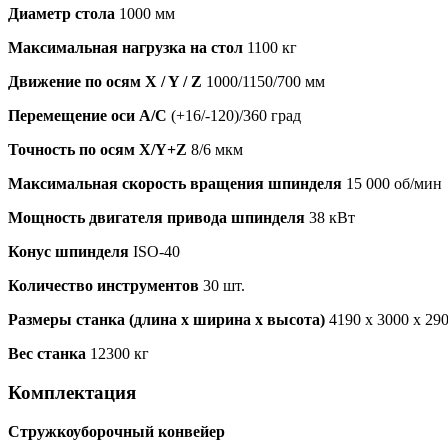
Диаметр стола
1000 мм
Максимальная нагрузка на стол
1100 кг
Движение по осям X / Y / Z
1000/1150/700 мм
Перемещение оси A/C
(+16/-120)/360 град
Точность по осям X/Y+Z
8/6 мкм
Максимальная скорость вращения шпинделя
15 000 об/мин
Мощность двигателя привода шпинделя
38 кВт
Конус шпинделя
ISO-40
Количество инструментов
30 шт.
Размеры станка (длина х ширина х высота)
4190 x 3000 x 29
Вес станка
12300 кг
Комплектация
Стружкоуборочный конвейер