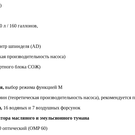
)
 л / 160 галлонов,
центр шпинделя (AD)
кая производительность насоса)
артного блока СОЖ)
я,
выбор режима функцией M
л/мин (теоретическая производительность насоса), рекомендуется
,
16 водяных и 7 воздушных форсунок
атора масляного и эмульсионного тумана
0 оптический (OMP 60)