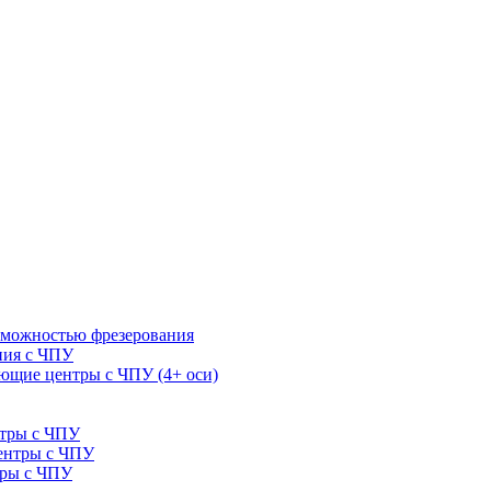
зможностью фрезерования
ния с ЧПУ
щие центры с ЧПУ (4+ оси)
нтры с ЧПУ
ентры с ЧПУ
тры с ЧПУ