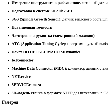
Измерение инструмента в рабочей зоне,
лазерный датч
Подготовка к системе 3D quickSET
SGS (Spindle Growth Sensor):
датчик теплового роста шп
Повышенная точность
Электронная рукоятка (электронный маховик)
ATC (Application Tuning Cycle):
программируемый выбор п
Пакет ПО DECKEL MAHO MDynamics
IoTconnector
Machine Data Connector (MDC):
коннектор данных стан
NETservice
SERVICEcamera
3D-модель станка в формате STEP
для интеграции в C
Галерея