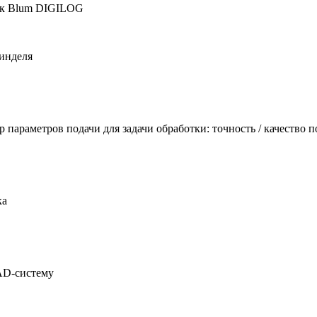
ик Blum DIGILOG
инделя
араметров подачи для задачи обработки: точность / качество по
ка
AD-систему