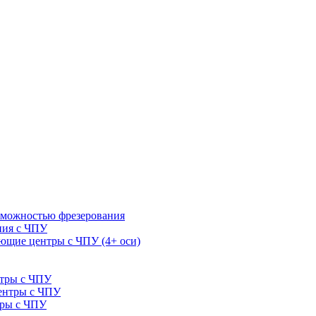
зможностью фрезерования
ния с ЧПУ
щие центры с ЧПУ (4+ оси)
нтры с ЧПУ
ентры с ЧПУ
тры с ЧПУ