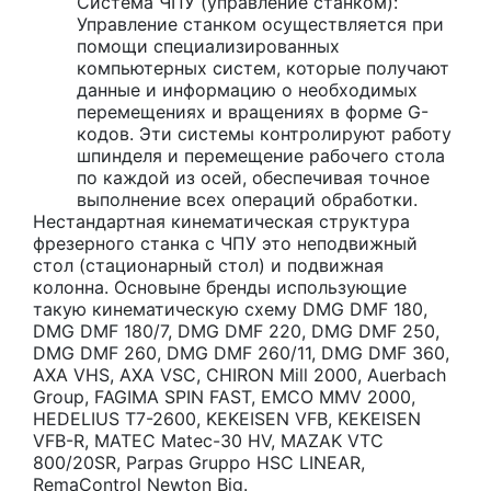
Система ЧПУ (управление станком):
Управление станком осуществляется при
помощи специализированных
компьютерных систем, которые получают
данные и информацию о необходимых
перемещениях и вращениях в форме G-
кодов. Эти системы контролируют работу
шпинделя и перемещение рабочего стола
по каждой из осей, обеспечивая точное
выполнение всех операций обработки.
Нестандартная кинематическая структура
фрезерного станка с ЧПУ это неподвижный
стол (стационарный стол) и подвижная
колонна. Основыне бренды использующие
такую кинематическую схему DMG DMF 180,
DMG DMF 180/7, DMG DMF 220, DMG DMF 250,
DMG DMF 260, DMG DMF 260/11, DMG DMF 360,
AXA VHS, AXA VSC, CHIRON Mill 2000, Auerbach
Group, FAGIMA SPIN FAST, EMCO MMV 2000,
HEDELIUS T7-2600, KEKEISEN VFB, KEKEISEN
VFB-R, MATEC Matec-30 HV, MAZAK VTC
800/20SR, Parpas Gruppo HSC LINEAR,
RemaControl Newton Big.