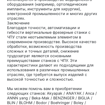
оборудования (например, ортопедические
импланты, инструменты для хирургии),
электронной промышленности и многих других
отраслях.
Заключение
Благодаря точности, автоматизации и
гибкости вертикальные фрезерные станки с
ЧПУ стали неотъемлемым элементом в
современном производстве. Высокое качество
обработки, возможность производства
сложных и точных деталей, снижение
трудозатрат являются основными
преимуществами станков с ЧПУ. Эти
характеристики делают их подходящими для
использования в различных промышленных
отраслях, где требуется выпуск изделий с
высокой точностью и сложностью.
Мы можем помочь вам в приобретении
следующих станков: Аkyараk / АNАYАК / Аnса /
АNNN yаng / Веkа-Маk / ВЕNZINGЕR / ВIGLIА /
ВLIN / ВLОНМ / Воdоr / Воеhringеr / Воlеy /