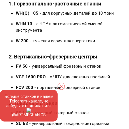
1. Горизонтально-расточные станки
WH(Q) 105
- для корпусных деталей до 10 тонн
WHN 13
- с ЧПУ и автоматической сменой
инструмента
W 200
- тяжелая серия для энергетики
2. Вертикально-фрезерные центры
FV 50
- универсальный фрезерный станок
VCE 1600 PRO
- с ЧПУ для сложных профилей
FCV 200
- портальный фрезерный станок
Больше станков в нашем
Telegram-канале, не
3. Токарные станки
забудьте подписаться!
SKJ 20
- тяжелый токарный станок
@ARTMECHANICS
SU 63
- универсальный токарно-винторезный