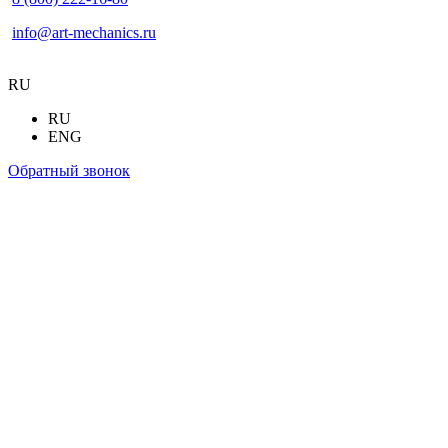
info@art-mechanics.ru
RU
RU
ENG
Обратный звонок