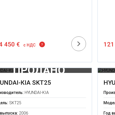
4 450 €
121
c НДС
?
UNDАI-КIA SKT25
HYU
изводитель:
HYUNDAI-KIA
Произ
ель:
SKT25
Моде
 выпуска:
2006
Год в