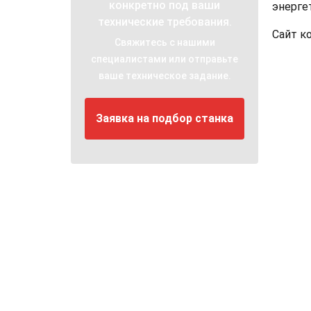
конкретно под ваши
энерге
технические требования.
Сайт к
Свяжитесь с нашими
специалистами или отправьте
ваше техническое задание.
Заявка на подбор станка