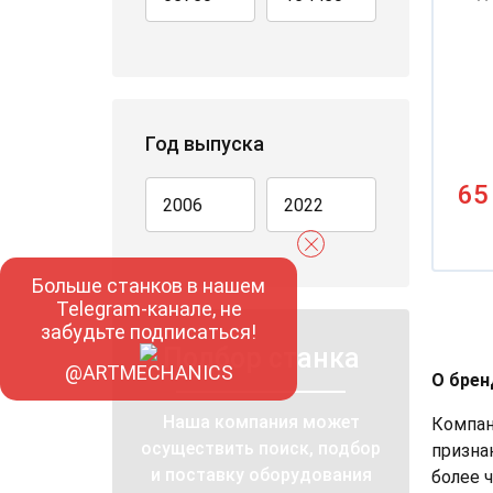
Год выпуска
65
Больше станков в нашем
Telegram-канале, не
забудьте подписаться!
Подбор станка
@ARTMECHANICS
О брен
Наша компания может
Компан
осуществить поиск, подбор
призна
и поставку оборудования
более 