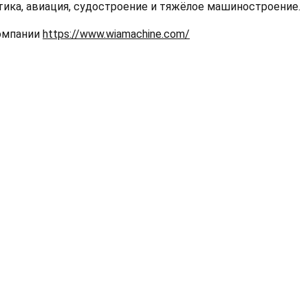
тика, авиация, судостроение и тяжёлое машиностроение.
омпании
https://www.wiamachine.com/
Остались вопросы?