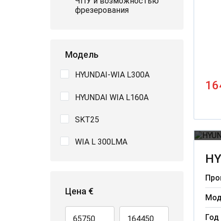
ЧПУ и возможностью
фрезерования
Модель
HYUNDAI-WIA L300A
16
HYUNDAI WIA L160A
SKT25
WIA L 300LMA
НY
Про
Цена €
Мод
Год