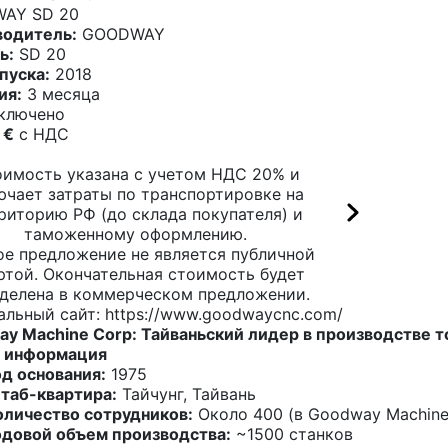
AY SD 20
водитель:
GOODWAY
ь:
SD 20
пуска:
2018
ия:
3 месяца
ключено
 €
c НДС
имость указана с учетом НДС 20% и
ючает затраты по транспортировке на
риторию РФ (до склада покупателя) и
таможенному оформлению.
ое предложение не является публичной
ртой. Окончательная стоимость будет
делена в коммерческом предложении.
альный сайт:
https://www.goodwaycnc.com/
y Machine Corp: Тайваньский лидер в производстве
 информация
од основания:
1975
таб-квартира:
Тайчунг, Тайвань
оличество сотрудников:
Около 400 (в Goodway Machine 
одовой объем производства:
~1500 станков