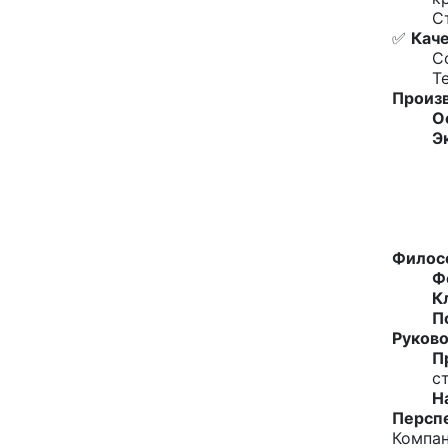
С
✅
Каче
С
Т
Произв
О
Э
Филосо
Ф
К
П
Руково
П
с
Н
Персп
Компа