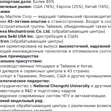
кспортная доля:
Более 85%
лючевые рынки:
США (18%), Европа (25%), Китай (14%),
пании
y Machine Corp — ведущий тайваньский производите
 чем
45-летним опытом
в станкостроении. Входит в со
строительной группы Тайваня, объединяющей такие ко
wea Mechantronic Co. Ltd.
(обрабатывающие центры)
ama Seiki USA Inc.
(дистрибуция в США)
xtron
(обрабатывающие центры)
ия ориентирована на выпуск
высокоточной, надежной
ющей инновационные технологии и оптимальное соотн
вые преимущества
альное присутствие:
роизводственные площадки в Тайване и Китае.
0 дилеров и сервисных центров в 43 странах.
кспорт в Германию, Японию, США и другие промышленн
ологическое лидерство:
отрудничество с
National Chengchi University
и другими
нвестиции в R&D и подготовку кадров.
недрение современных систем ЧПУ и автоматизации.
окий модельный ряд:
окарные обрабатывающие центры с различными возмож
рупногабаритных моделей).