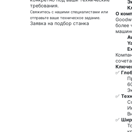
Э
требования.
К
Свяжитесь с нашими специалистами или
О ком
отправьте ваше техническое задание.
Goodwa
Заявка на подбор станка
более
машино
A
Y
E
Компан
сочета
Ключе
✅
Глоб
П
6
Э
✅
Техн
С
И
В
✅
Шир
Т
к