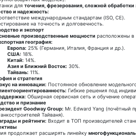
танки для
точения, фрезерования, сложной обработки 
ство и надежность:
оответствие международным стандартам (ISO, CE).
естирование на точность и долговечность.
одство и экспорт
сновные производственные мощности
расположены в и
кспортная география:
Европа:
25% (Германия, Италия, Франция и др.).
США:
18%.
Китай:
14%.
Азия и Ближний Восток:
30%.
Тайвань:
11%.
фия и стратегия
окус на инновации:
Постоянное обновление модельного р
лиентоориентированность:
Гибкие решения под индиви
оддержка:
Обширная сервисная сеть и обучение опера
дство и признание
резидент Goodway Group:
Mr. Edward Yang (почётный 
танкостроителей Тайваня).
аграды и рейтинги:
Входит в ТОП производителей стан
ективы
ния продолжает расширять линейку
многофункциональ