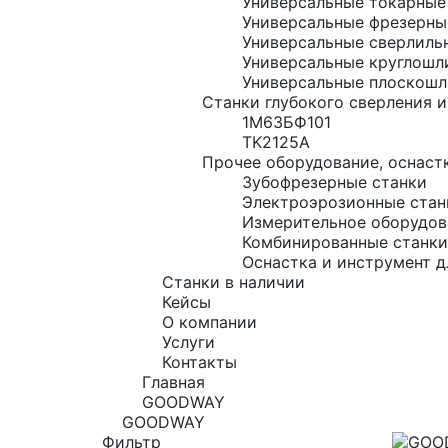
Универсальные токарные
Универсальные фрезерны
Универсальные сверлиль
Универсальные круглошл
Универсальные плоскошл
Станки глубокого сверления и
1М63БФ101
TK2125A
Прочее оборудование, оснастк
Зубофрезерные станки
Электроэрозионные стан
Измерительное оборудов
Комбинированные станки
Оснастка и инструмент д
Станки в наличии
Кейсы
О компании
Услуги
Контакты
Главная
GOODWAY
GOODWAY
Фильтр