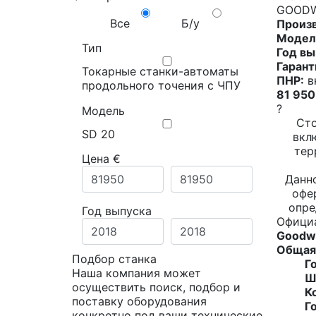
GOODW
Все
Б/у
Произ
Модел
Тип
Год вы
Гарант
Токарные станки-автоматы
ПНР:
в
продольного точения с ЧПУ
81 950
?
Модель
Сто
SD 20
вкл
тер
Цена €
Данн
офе
опре
Год выпуска
Офици
Goodwa
Общая
Подбор станка
Г
Наша компания может
Ш
осуществить поиск, подбор и
К
поставку оборудования
Г
конкретно под ваши технические