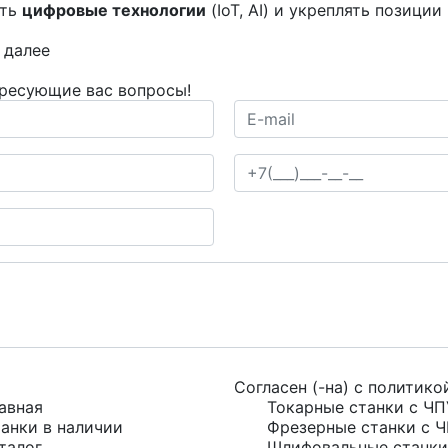
ять
цифровые технологии
(IoT, AI) и укреплять позици
 далее
ересующие вас вопросы!
Согласен (-на) с
политико
авная
Токарные станки с ЧП
анки в наличии
Фрезерные станки с 
талог
Шлифовальные станки