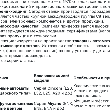
ачалось значительно позже — в 1970-х годах, как логи
икротехнологий и прецизионного машиностроения, пол
ренд-холдинг
: Сегодня станки производятся подразд
вляется частью крупной международной группы Citize
асов, электронных компонентов и другой продукции.
илософия качества
: Компания придерживается высоких
одтверждается международными сертификатами (наприм
ая продукция и технологии
n специализируется на производстве
токарных автомат
атывающих центров
. Их главная особенность — возм
ие, фрезерование, сверление) за одну установку детал
ает время производства.
ые серии станков:
Ключевые серии/
анка
Особенности и п
модели
Классические выс
овые автоматы
Серия
Cincom
(L20,
мелких и средних
царского типа»
L32, L25, A20 и др.)
электроника).
Мощные и жёсткие
функциональные
Серия
Miyano
(BNX,
осью Y для компле
ные центры
BNE, BNA и др.)