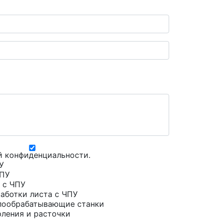
й конфиденциальности
.
У
ЧПУ
 с ЧПУ
аботки листа с ЧПУ
лообрабатывающие станки
рления и расточки