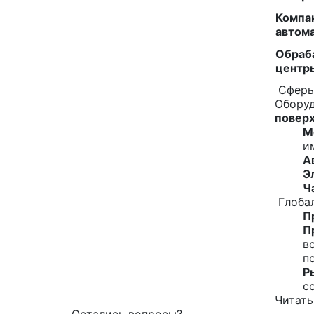
Компа
автом
Обраб
центр
Сферы
Оборуд
поверх
М
и
А
Э
Ч
Глобал
П
П
в
п
Р
с
Читать