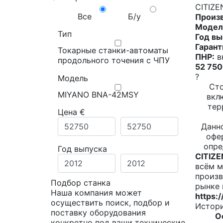
CITIZ
Все
Б/у
Произ
Модел
Тип
Год вы
Гарант
Токарные станки-автоматы
ПНР:
в
продольного точения с ЧПУ
52 750
?
Модель
Сто
MIYANO BNA-42MSY
вкл
тер
Цена €
Данн
офе
опре
Год выпуска
CITIZE
всём м
произв
Подбор станка
рынке
Наша компания может
https:/
осуществить поиск, подбор и
Истори
поставку оборудования
О
конкретно под ваши технические