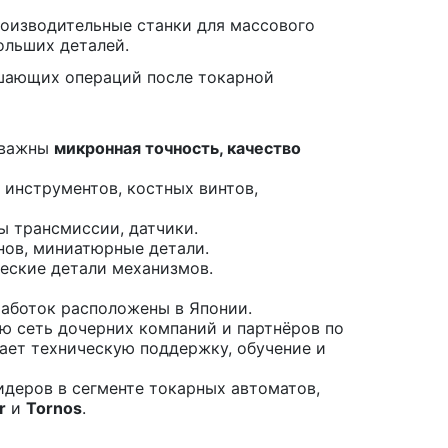
оизводительные станки для массового
ольших деталей.
шающих операций после токарной
и важны
микронная точность, качество
 инструментов, костных винтов,
ы трансмиссии, датчики.
нов, миниатюрные детали.
ческие детали механизмов.
работок расположены в Японии.
ную сеть дочерних компаний и партнёров по
вает техническую поддержку, обучение и
лидеров в сегменте токарных автоматов,
r
и
Tornos
.