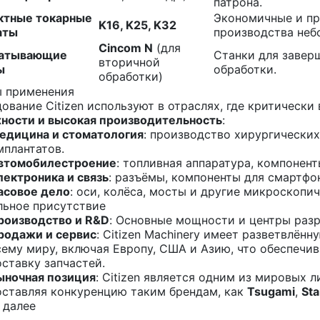
патрона.
ктные токарные
Экономичные и пр
K16, K25, K32
аты
производства неб
Cincom N
(для
атывающие
Станки для завер
вторичной
ы
обработки.
обработки)
 применения
ование Citizen используют в отраслях, где критическ
ности и высокая производительность
:
едицина и стоматология
: производство хирургических
мплантатов.
втомобилестроение
: топливная аппаратура, компонент
лектроника и связь
: разъёмы, компоненты для смартфо
асовое дело
: оси, колёса, мосты и другие микроскопи
ьное присутствие
роизводство и R&D
: Основные мощности и центры раз
родажи и сервис
: Citizen Machinery имеет разветвлён
сему миру, включая Европу, США и Азию, что обеспечи
оставку запчастей.
ыночная позиция
: Citizen является одним из мировых 
оставляя конкуренцию таким брендам, как
Tsugami
,
Sta
 далее