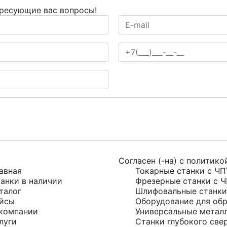
ересующие вас вопросы!
Согласен (-на) с
политико
авная
Токарные станки с ЧП
анки в наличии
Фрезерные станки с 
талог
Шлифовальные станки
йсы
Оборудование для обр
компании
Универсальные метал
луги
Станки глубокого све