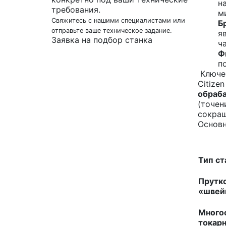
н
требования.
м
Свяжитесь с нашими специалистами или
Б
отправьте ваше техническое задание.
я
Заявка на подбор станка
ч
Ф
п
Ключев
Citize
обраб
(точен
сокращ
Основн
Тип ст
Прутк
«швей
Много
токар