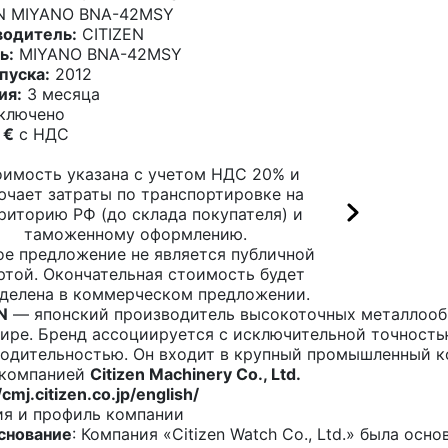
EN MIYANO BNA-42MSY
водитель:
CITIZEN
ь:
MIYANO BNA-42MSY
пуска:
2012
ия:
3 месяца
ключено
 €
c НДС
имость указана с учетом НДС 20% и
ючает затраты по транспортировке на
риторию РФ (до склада покупателя) и
таможенному оформлению.
ое предложение не является публичной
ртой. Окончательная стоимость будет
делена в коммерческом предложении.
N
— японский производитель высокоточных металлооб
ире. Бренд ассоциируется с исключительной точность
одительностью. Он входит в крупный промышленный 
 компанией
Citizen Machinery Co., Ltd.
/cmj.citizen.co.jp/english/
я и профиль компании
снование
: Компания «Citizen Watch Co., Ltd.» была осн